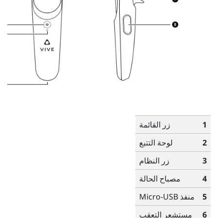
1
زر
القائمة
2
لوحة التتبع
3
زر
النظام
4
مصباح الحالة
5
منفذ Micro-USB
6
مستشعر التعقب