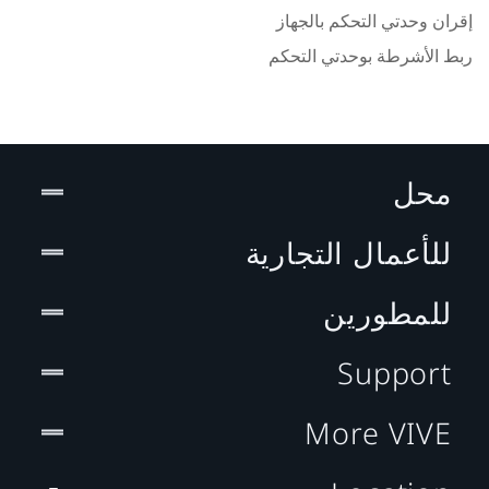
إقران وحدتي التحكم بالجهاز
ربط الأشرطة بوحدتي التحكم
محل
للأعمال التجارية
للمطورين
Support
More VIVE