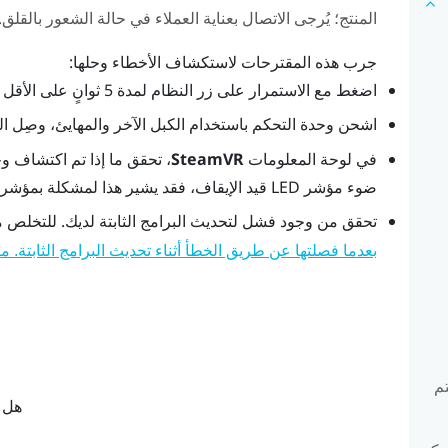
المنتج؛ يُرجى الاتصال بعناية العملاء في حالة الشعور بالقلق.
جرب هذه المقترحات لاستكشاف الأخطاء وحلها:
اضغط مع الاستمرار على زر النظام لمدة 5 ثوانٍ على الأقل وشاهد ما إذا تم تشغيل وحدة التحكم.
اشحن وحدة التحكم باستخدام الكبل الآخر والمهايئ، وصِل الم
في لوحة المعلومات
SteamVR
، تحقق ما إذا تم اكتشاف و
ضوء مؤشر LED قيد الإيقاف، فقد يشير هذا لمشكلة بمؤشر LED.
تحقق من وجود فشل لتحديث البرامج الثابتة لديك. للتخلص م
بعدما فصلتها عن طريق الخطأ أثناء تحديث البرامج الثابتة. م
م
هل ك