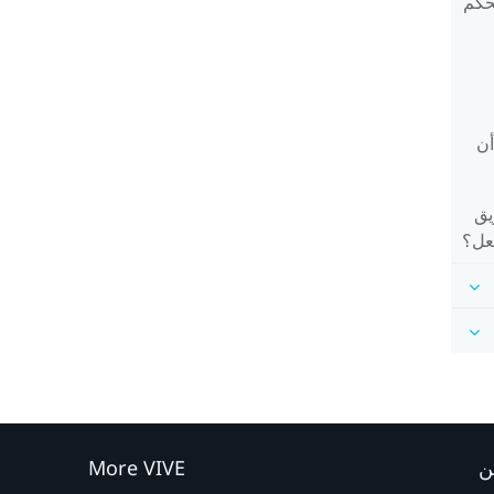
تحكم
أن
يق
فعل؟
ن
More VIVE