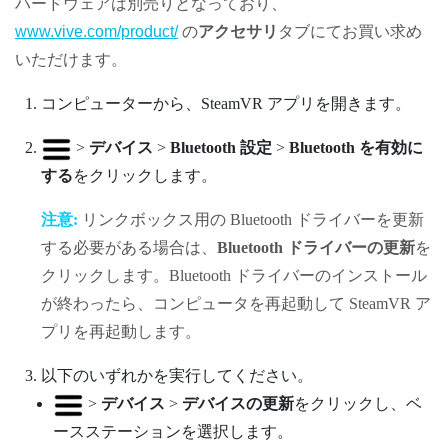
ハードウェアは別売りとなっており、
www.vive.com/product/
の
アクセサリ
タブにてお買い求め
いただけます。
コンピューターから、
SteamVR
アプリを開きます。
>
デバイス
>
Bluetooth 設定
>
Bluetooth を有効に
する
をクリックします。
注意:
リンクボックス用の
Bluetooth
ドライバーを更新
する必要がある場合は、
Bluetooth ドライバーの更新
を
クリックします。
Bluetooth
ドライバーのインストール
が終わったら、コンピュータを再起動して
SteamVR
ア
プリを再起動します。
以下のいずれかを実行してください。
>
デバイス
>
デバイスの更新
をクリックし、ベ
ースステーションを選択します。