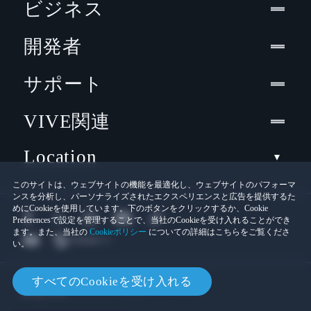
ビジネス
開発者
サポート
VIVE関連
Location
このサイトは、ウェブサイトの機能を最適化し、ウェブサイトのパフォーマ
ンスを分析し、パーソナライズされたエクスペリエンスと広告を提供するた
めにCookieを使用しています。下のボタンをクリックするか、Cookie
Preferencesで設定を管理することで、当社のCookieを受け入れることができ
ます。また、当社の
Cookieポリシー
についての詳細はこちらをご覧くださ
い。
© 2011-2026 HTC Corporation
すべてのCookieを受け入れる
Cookies
法的情報