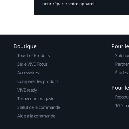
pour réparer votre appareil.​
Boutique
Pour l
Tous Les Produits
Solutio
Série VIVE Focus
Partner
Accessoires
Études 
Comparer les produits
Pour l
VIVE ready
Ressou
Trouver un magasin
Télécha
Statut de la commande
Aide à la commande