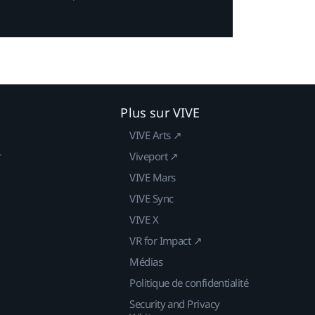
Plus sur VIVE
VIVE Arts ↗
r
Viveport ↗
VIVE Mars
VIVE Sync
VIVE X
VR for Impact ↗
Médias
Politique de confidentialité
Security and Privacy