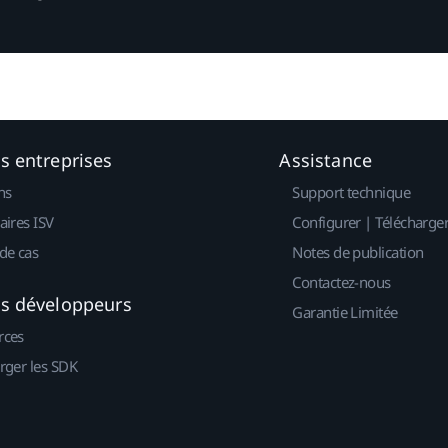
es entreprises
Assistance
ns
Support technique
aires ISV
Configurer | Télécharge
de cas
Notes de publication
Contactez-nous
es développeurs
Garantie Limitée
rces
rger les SDK