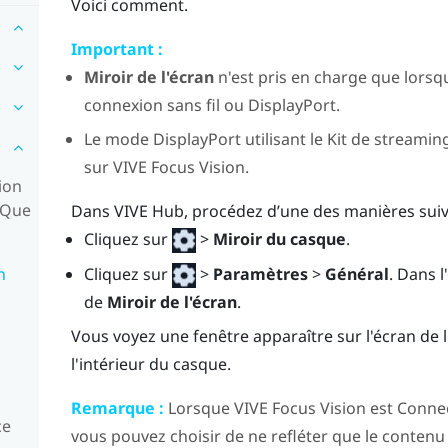
Voici comment.
Important :
Miroir de l'écran
n'est pris en charge que lorsq
connexion sans fil ou
DisplayPort
.
Le mode
DisplayPort
utilisant le
Kit de streaming
sur
VIVE Focus Vision
.
ion
. Que
Dans
VIVE Hub
, procédez d’une des manières suiv
Cliquez sur
>
Miroir du casque
.
Cliquez sur
>
Paramètres
>
Général
. Dans l
n
de
Miroir de l'écran
.
Vous voyez une fenêtre apparaître sur l'écran de 
l'intérieur du casque.
Remarque :
Lorsque
VIVE Focus Vision
est Connec
ce
vous pouvez choisir de ne refléter que le contenu 