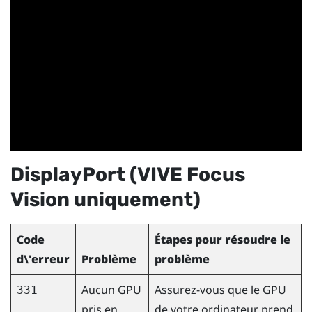
DisplayPort
(
VIVE Focus
Vision
uniquement)
Code
Étapes pour résoudre le
d\'erreur
Problème
problème
Aucun GPU
Assurez-vous que le GPU
331
pris en
de votre ordinateur prend