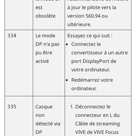
est
à jour le pilote vers la
obsolète
version 560.94 ou
ultérieure.
Le mode
Essayez ce qui suit :
334
DP n'a pas
Connectez le
pu être
convertisseur à un autre
activé
port
DisplayPort
de
votre ordinateur.
Redémarrez votre
ordinateur.
Casque
Déconnectez le
335
non
connecteur en L du
détecté via
Câble de streaming
DP
VIVE
de
VIVE Focus