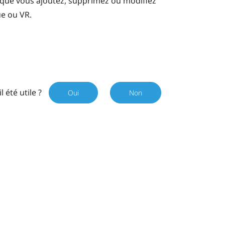
que vous ajoutez, supprimez ou modifiez
ue ou VR.
il été utile ?
Oui
Non