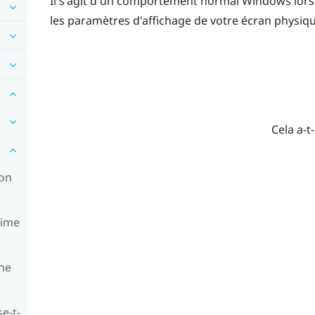
Il s'agit d'un comportement normal
Windows
lors
les paramètres d'affichage de votre écran physiq
Cela a-t-
non
time
 ne
e-t-