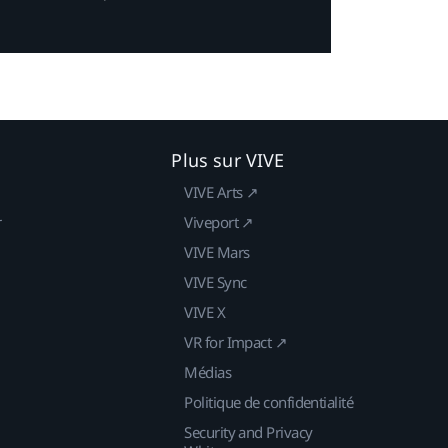
Plus sur VIVE
VIVE Arts ↗
r
Viveport ↗
VIVE Mars
VIVE Sync
VIVE X
VR for Impact ↗
Médias
Politique de confidentialité
Security and Privacy