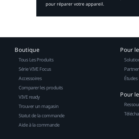
pour réparer votre appareil.​
Boutique
Pour l
Tous Les Produits
Solutio
Série VIVE Focus
Partner
Accessoires
Études 
Comparer les produits
Pour l
VIVE ready
Ressou
Trouver un magasin
Télécha
Statut de la commande
Aide à la commande