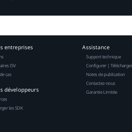
es entreprises
Assistance
ns
Support technique
aires ISV
Configurer | Télécharge
de cas
Notes de publication
Contactez-nous
es développeurs
Garantie Limitée
rces
rger les SDK