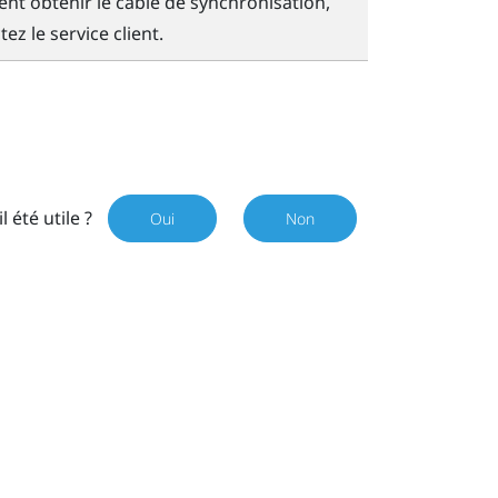
t obtenir le câble de synchronisation,
ez le service client.
il été utile ?
Oui
Non