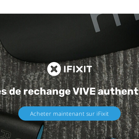
es de rechange
VIVE authent
Acheter maintenant sur iFixit​