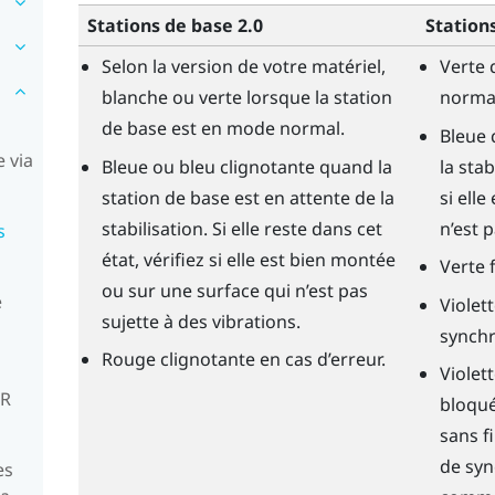
Stations de base 2.0
Station
Selon la version de votre matériel,
Verte 
blanche ou verte lorsque la station
norma
de base est en mode normal.
Bleue 
 via
Bleue ou bleu clignotante quand la
la stab
station de base est en attente de la
si ell
stabilisation. Si elle reste dans cet
n’est p
s
état, vérifiez si elle est bien montée
Verte 
ou sur une surface qui n’est pas
e
Violet
sujette à des vibrations.
synchr
Rouge clignotante en cas d’erreur.
Violet
VR
bloqué
sans fi
de syn
es