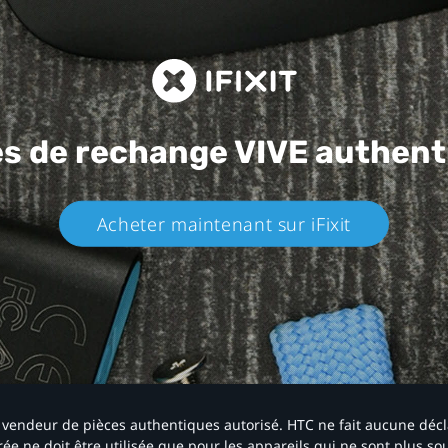
es de rechange
VIVE authent
Acheter maintenant sur iFixit​
 un vendeur de pièces authentiques autorisé. HTC ne fait aucune déc
ée ne doit être utilisée que pour les appareils qui ne sont plus s