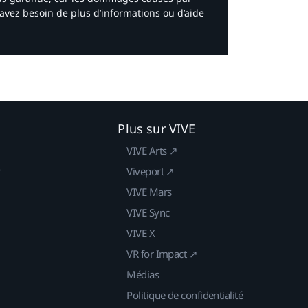
avez besoin de plus d’informations ou d’aide
Plus sur VIVE
VIVE Arts ↗
r
Viveport ↗
VIVE Mars
VIVE Sync
VIVE X
VR for Impact ↗
Médias
Politique de confidentialité