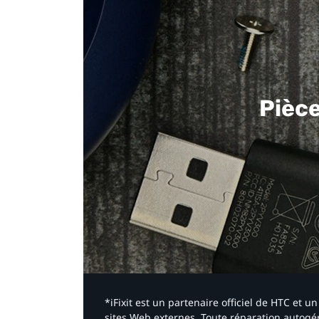
Pièc
*iFixit est un partenaire officiel de HTC et
sites Web externes. Toute réparation autogér