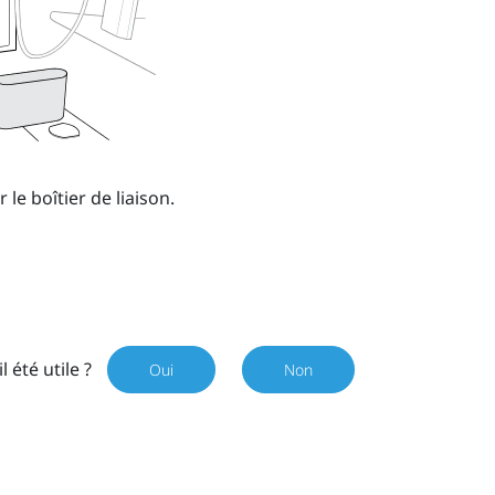
le boîtier de liaison.
il été utile ?
Oui
Non