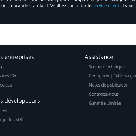
votre garantie standard. Veuillez consulter le
service client
si vous 
es entreprises
Assistance
ns
Support technique
aires ISV
Configurer | Télécharge
de cas
Notes de publication
Contactez-nous
es développeurs
Garantie Limitée
rces
rger les SDK