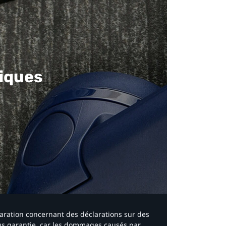
iques​
laration concernant des déclarations sur des
ous garantie, car les dommages causés par