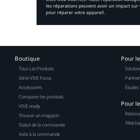
les réparations peuvent avoir un impact sur 
pour réparer votre appareil.​
Boutique
Pour l
Tous Les Produits
Solutio
Série VIVE Focus
Partner
Accessoires
Études 
Comparer les produits
Pour l
VIVE ready
Ressou
Trouver un magasin
Télécha
Statut de la commande
Aide à la commande