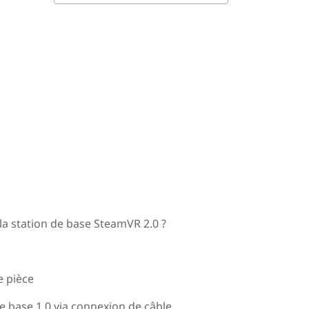
c la station de base SteamVR 2.0 ?
e pièce
e base 1.0 via connexion de câble