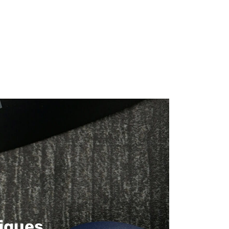
iques​