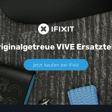
iginalgetreue VIVE
Ersatzte
Jetzt kaufen bei iFixit​