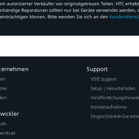
nd ein autorisierter Verkäufer von originalgetreuen Teilen. HTC erhe
nhändige Reparaturen sollten nur bei Geräte verwendet werden, d
einträchtigen können. Bitte wenden Sie sich an den
Kundendienst
nternehmen
Support
gen
VIVE Support
tner
Setup | Herunterladen
dien
Veröffentlichungshinwe
Kontaktaufnahme
twickler
Eingeschränkte Garantie
keln
ownload