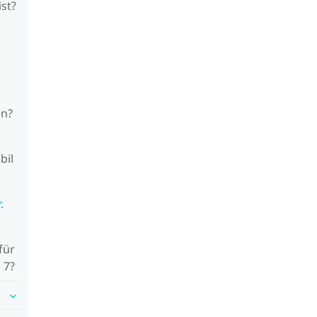
ist?
en?
bil
.
für
 7?