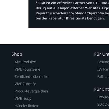
*iFixit ist ein offizieller Partner von HTC u
Bezug auf Aussagen externer Websites. Eige
Reparaturschäden Ihre Standardgarantie be
bei der Reparatur Ihres Geräts benötigen.​
Shop
Für U
Alle Produkte
Lösun
VIVE Focus Serie
ISV Par
Zertifizierte überholte
Fallstu
VIVE Zubehör
Für En
Produkte vergleichen
Entwic
VIVE ready
SDK D
Händler finden