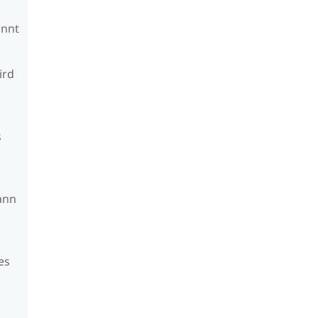
annt
ird
s
s
ann
es