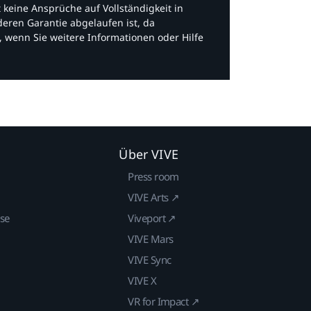
bt keine Ansprüche auf Vollständigkeit in
eren Garantie abgelaufen ist, da
, wenn Sie weitere Informationen oder Hilfe
Über VIVE
Press room
VIVE Arts ↗
ise
Viveport ↗
VIVE Mars
VIVE Sync
VIVE X
VR for Impact ↗