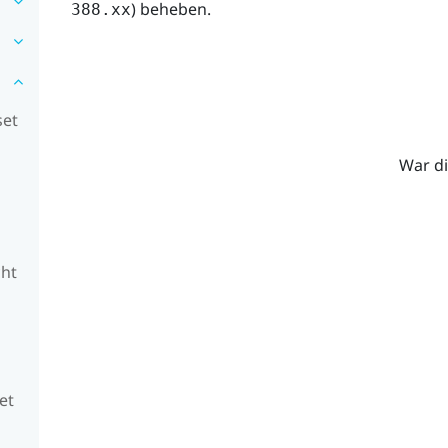
) beheben.
388.xx
set
War di
cht
et