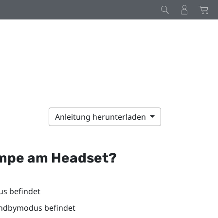
Anleitung herunterladen
ampe am Headset?
us befindet
andbymodus befindet