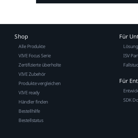
Shop
Für U
Alle Produkte
Lösun
VIVE Focus Serie
ISV Par
Zertifizierte überholte
Fallstu
VIVE Zubehör
Für En
Produkte vergleichen
Entwic
VIVE ready
SDK D
Händler finden
Bestellhilfe
Bestellstatus