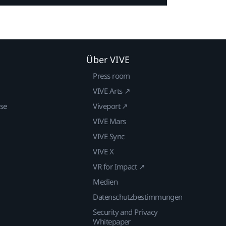
Über VIVE
Press room
VIVE Arts ↗
ise
Viveport ↗
VIVE Mars
VIVE Sync
VIVE X
VR for Impact ↗
Medien
Datenschutzbestimmungen
Security and Privacy
Whitepaper