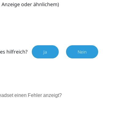
n, Anzeige oder ähnlichem)
es hilfreich?
Ja
Nein
adset einen Fehler anzeigt?