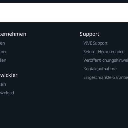
nternehmen
Support
gen
VIVE Support
tner
Setup | Herunterladen
dien
Veröffentlichungshinwe
Kontaktaufnahme
twickler
Eingeschränkte Garantie
keln
ownload