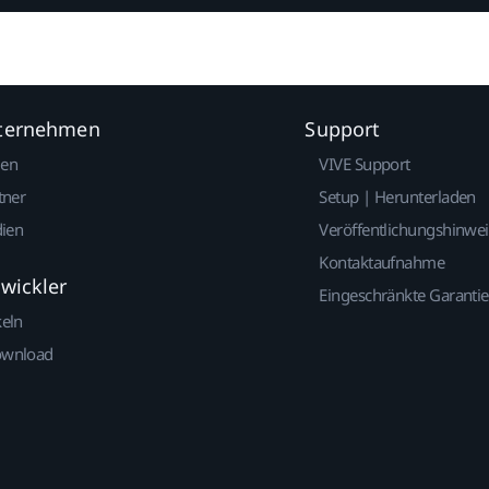
nternehmen
Support
gen
VIVE Support
tner
Setup | Herunterladen
dien
Veröffentlichungshinwe
Kontaktaufnahme
twickler
Eingeschränkte Garantie
keln
ownload