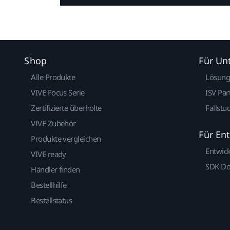
Shop
Für U
Alle Produkte
Lösun
VIVE Focus Serie
ISV Par
Zertifizierte überholte
Fallstu
VIVE Zubehör
Für En
Produkte vergleichen
Entwic
VIVE ready
SDK D
Händler finden
Bestellhilfe
Bestellstatus