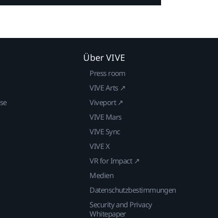
Über VIVE
Press room
VIVE Arts ↗
ise
Viveport ↗
VIVE Mars
VIVE Sync
VIVE X
VR for Impact ↗
Medien
Datenschutzbestimmungen
Security and Privacy
Whitepaper