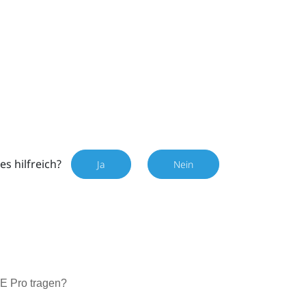
es hilfreich?
Ja
Nein
VE Pro tragen?