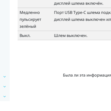
дисплей шлема включён.
Медленно
Порт
USB Type-C
шлема подкл
пульсирует
дисплей шлема выключен ил
зелёный
Выкл.
Шлем выключен.
Была ли эта информаци