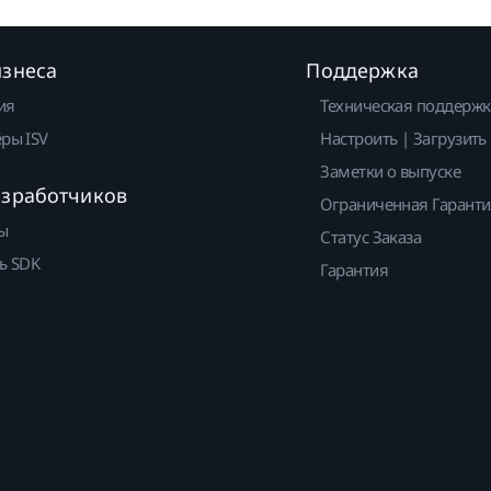
изнеса
Поддержка
ия
Техническая поддержк
ры ISV
Настроить | Загрузить
Заметки о выпуске
азработчиков
Ограниченная Гарант
ы
Статус Заказа
ь SDK
Гарантия