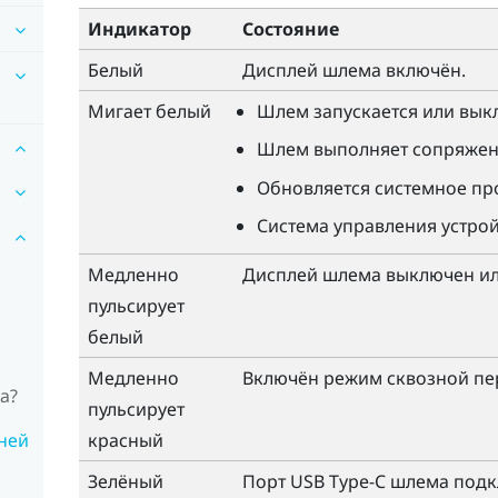
Индикатор
Состояние
Белый
Дисплей шлема включён.
Мигает белый
Шлем запускается или вык
Шлем выполняет сопряжен
Обновляется системное пр
Система управления устрой
Медленно
Дисплей шлема выключен ил
пульсирует
белый
Медленно
Включён режим сквозной пе
а?
пульсирует
ней
красный
Зелёный
Порт
USB Type-C
шлема подкл