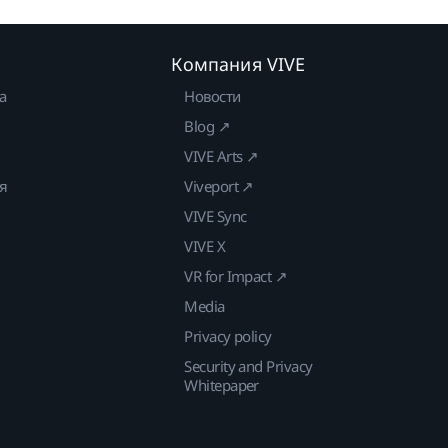
Компания VIVE
а
Новости
Blog ↗
VIVE Arts ↗
ия
Viveport ↗
VIVE Sync
VIVE X
VR for Impact ↗
Media
Privacy policy
Security and Privacy
Whitepaper