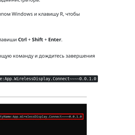
типом Windows
и клавишу
R
, чтобы
клавиши
Ctrl
+
Shift
+
Enter
.
ющую команду и дождитесь завершения
e:App.WirelessDisplay.Connect~~~~0.0.1.0