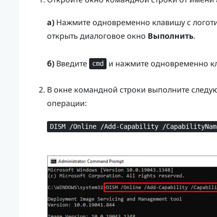
а)
Нажмите одновременно клавишу
с лого
открыть диалоговое окно
Выполнить
.
б)
Введите
и нажмите одновременно 
cmd
В окне командной строки выполните следу
операции:
DISM /Online /Add-Capability /CapabilityNam