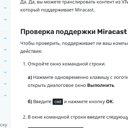
Да. Да, вы можете транслировать контент из
VI
который поддерживает
Miracast
.
Проверка поддержки
Miracast
Чтобы проверить, поддерживает ли ваш комп
действия:
Откройте окно командной строки.
а)
Нажмите одновременно клавишу
с лого
открыть диалоговое окно
Выполнить
.
б)
Введите
и нажмите кнопку
OK
.
cmd
В окне командной строки введите следующ
ску