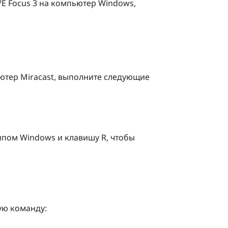
VE Focus 3
на компьютер
Windows
,
ьютер
Miracast
, выполните следующие
типом Windows
и клавишу
R
, чтобы
ую команду: