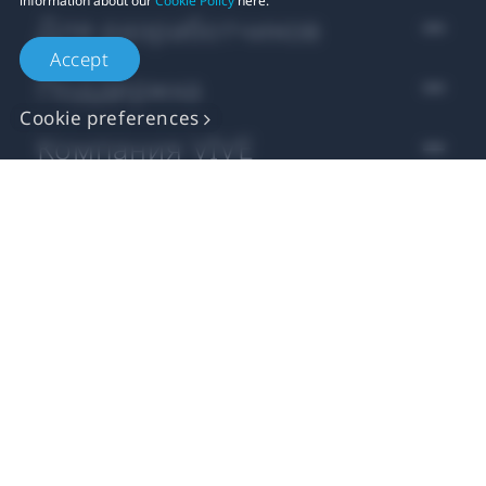
information about our
Cookie Policy
here.
Для разработчиков
Accept
Поддержка
Cookie preferences
Компания VIVE
Location
© 2011-2026 HTC Corporation
Юридическое Cоглашение
Cookies
Privacy Contact:
Global-Privacy@htc.com