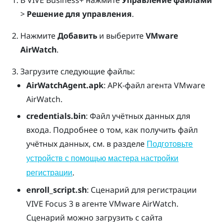
>
Решение для управления
.
Нажмите
Добавить
и выберите
VMware
AirWatch
.
Загрузите следующие файлы:
AirWatchAgent.apk
: APK-файл агента VMware
AirWatch.
credentials.bin
: Файл учётных данных для
входа. Подробнее о том, как получить файл
учётных данных, см. в разделе
Подготовьте
устройств с помощью мастера настройки
.
регистрации
enroll_script.sh
: Сценарий для регистрации
VIVE Focus 3
в агенте
VMware AirWatch
.
Сценарий можно загрузить с сайта