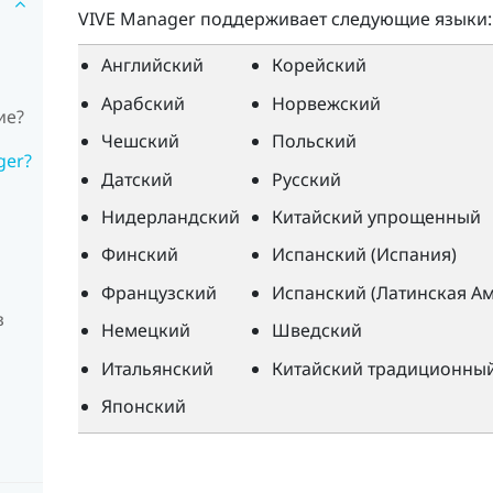
VIVE Manager
поддерживает следующие языки:
Английский
Корейский
Арабский
Норвежский
ие?
Чешский
Польский
ger?
Датский
Русский
Нидерландский
Китайский упрощенный
Финский
Испанский (Испания)
Французский
Испанский (Латинская А
з
Немецкий
Шведский
Итальянский
Китайский традиционны
Японский