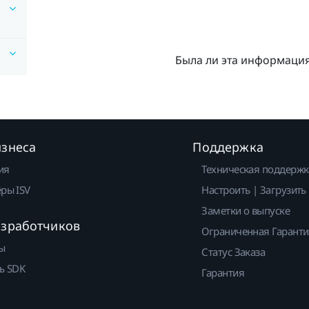
Была ли эта информаци
изнеса
Поддержка
ия
Техническая поддержк
ры ISV
Настроить | Загрузить
Заметки о выпуске
азработчиков
Ограниченная Гарант
ы
Статус Заказа
ь SDK
Гарантия