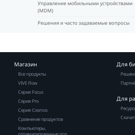
Управление мобильными устройствами
(MDM)
Решения и часто задаваемые вопросы
Магазин
Для б
Все продукты
Решен
VIVE Flow
Партнё
Серия Focus
Для р
Серия Pro
Ресурс
Серия Cosmos
Скачат
Сравнение продуктов
Компьютеры,
оптимизированные под