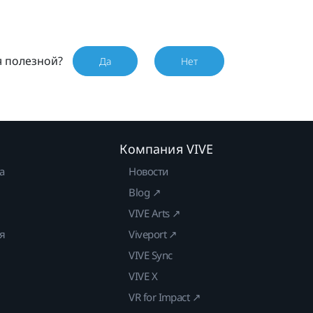
я полезной?
Да
Нет
Компания VIVE
а
Новости
Blog ↗
VIVE Arts ↗
ия
Viveport ↗
VIVE Sync
VIVE X
VR for Impact ↗