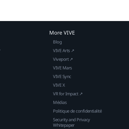
More VIVE
Blog
r
VIVE Arts ↗
Viveport ↗
VIVE Mars
VIVE Sync
VIVE X
VR for Impact ↗
Médias
Politique de confidentialité
Security and Privacy
Whitepaper