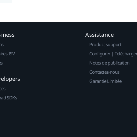
siness
Assistance
ns
Product support
ires ISV
Configurer | Télécharge
es
Notes de publication
Contactez-nous
velopers
Garantie Limitée
ces
ad SDKs