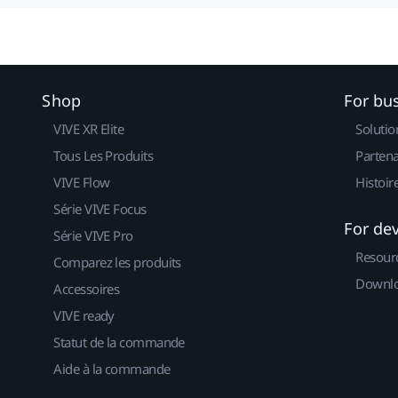
Shop
For bu
VIVE XR Elite
Solutio
Tous Les Produits
Partena
VIVE Flow
Histoir
Série VIVE Focus
For de
Série VIVE Pro
Resour
Comparez les produits
Downlo
Accessoires
VIVE ready
Statut de la commande
Aide à la commande