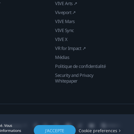
r
VIVE Arts ↗
Viveport ↗
VIVE Mars
VIVE Sync
VIVE X
VR for Impact ↗
Médias
Politique de confidentialité
Security and Privacy
Whitepaper
té. Vous
Localisation
J'ACCEPTE
Cookie preferences
'informations