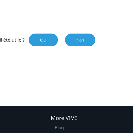
il été utile ?
Oui
Non
More VIVE
Blog