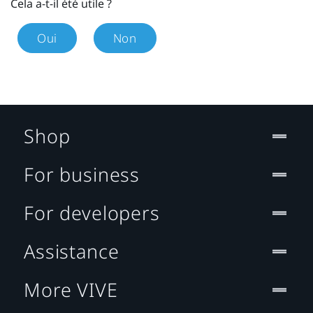
Cela a-t-il été utile ?
Oui
Non
Shop
For business
For developers
Assistance
More VIVE