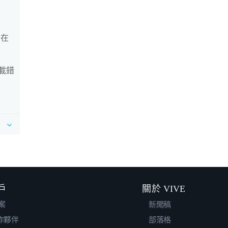
否在
下載錯
戶
關於 VIVE
案
新聞稿
合作夥伴
部落格