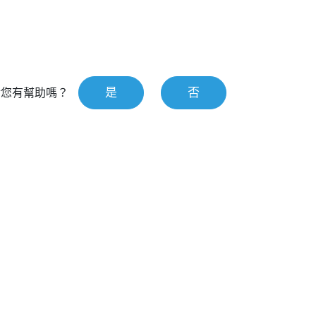
是
否
對您有幫助嗎？