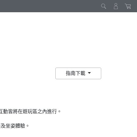
指南下載
互動皆將在
遊玩區
之內進行。
姿及坐姿體驗。