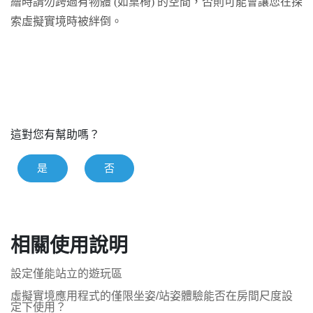
繪時請勿跨過有物體 (如桌椅) 的空間，否則可能會讓您在探
索虛擬實境時被絆倒。
這對您有幫助嗎？
是
否
相關使用說明
設定僅能站立的遊玩區
虛擬實境應用程式的僅限坐姿/站姿體驗能否在房間尺度設
定下使用？