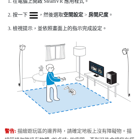
在電腦上開啟
SteamVR
應用程式。
按一下
，然後選取
空間設定
>
房間尺度
。
檢視提示，並依照畫面上的指示完成設定。
警告:
描繪
遊玩區
的邊界時，請確定地板上沒有障礙物。描