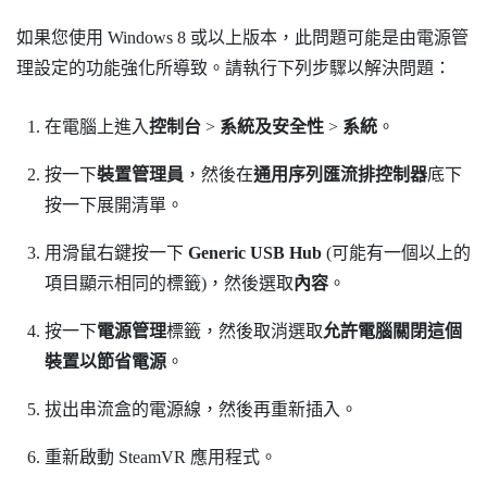
如果您使用
Windows
8 或以上版本，此問題可能是由電源管
理設定的功能強化所導致。請執行下列步驟以解決問題：
在電腦上進入
控制台
>
系統及安全性
>
系統
。
按一下
裝置管理員
，然後在
通用序列匯流排控制器
底下
按一下展開清單。
用滑鼠右鍵按一下
Generic USB Hub
(可能有一個以上的
項目顯示相同的標籤)，然後選取
內容
。
按一下
電源管理
標籤，然後取消選取
允許電腦關閉這個
裝置以節省電源
。
拔出串流盒的電源線，然後再重新插入。
重新啟動
SteamVR
應用程式。