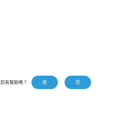
是
否
對您有幫助嗎？