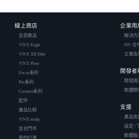
線上商店
企業用
全部產品
解決方
VIVE Eagle
ISV 
VIVE XR Elite
企業及
VIVE Flow
開發者
Focus系列
開發資
Pro系列
軟體開
Cosmos系列
配件
支援
產品比較
產品支
VIVE ready
設定 |
全台門市
軟體版
我的訂單