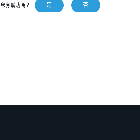
是
否
對您有幫助嗎？