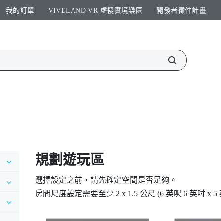
我的訂單
VIVELAND VR 虛擬實境樂園​
開發者徵件計畫​
規劃
遊玩區
選擇設定之前，請先確定空間是否足夠。
房間尺度設定需要至少 2 x 1.5 公尺 (6 英呎 6 英吋 