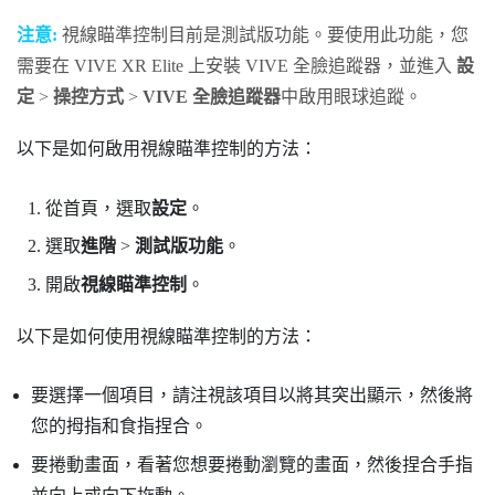
注意:
視線瞄準控制目前是測試版功能。要使用此功能，您
需要在
VIVE XR Elite
上安裝
VIVE 全臉追蹤器
，並進入
設
定
>
操控方式
>
VIVE 全臉追蹤器
中啟用眼球追蹤。
以下是如何啟用視線瞄準控制的方法：
從
首頁
，選取
設定
。
選取
進階
>
測試版功能
。
開啟
視線瞄準控制
。
以下是如何使用視線瞄準控制的方法：
要選擇一個項目，請注視該項目以將其突出顯示，然後將
您的拇指和食指捏合。
要捲動畫面，看著您想要捲動瀏覽的畫面，然後捏合手指