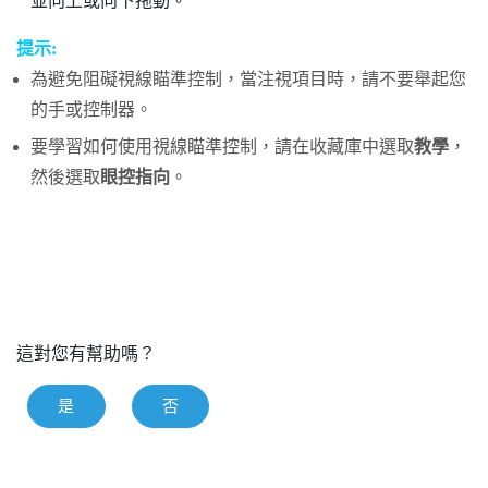
並向上或向下拖動。
提示:
為避免阻礙視線瞄準控制，當注視項目時，請不要舉起您
的手或控制器。
要學習如何使用視線瞄準控制，請在
收藏庫
中選取
教學
，
然後選取
眼控指向
。
這對您有幫助嗎？
是
否