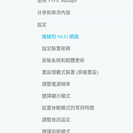
使用 VIVE Manager
分享和串流內容
設定
連線到 Wi‍-Fi 網路
設定裝置密碼
安裝系統和韌體更新
重設頭戴式裝置 (原廠重設)
調整電源頻率
選擇顯示模式
設置休眠模式的等待時間
調整音訊設定
選擇追蹤模式