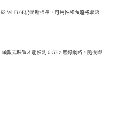
由於
Wi‍-Fi
6E仍是新標準，可用性和頻道將取決
網路，頭戴式裝置才能偵測 6 GHz 無線網路。隨後即