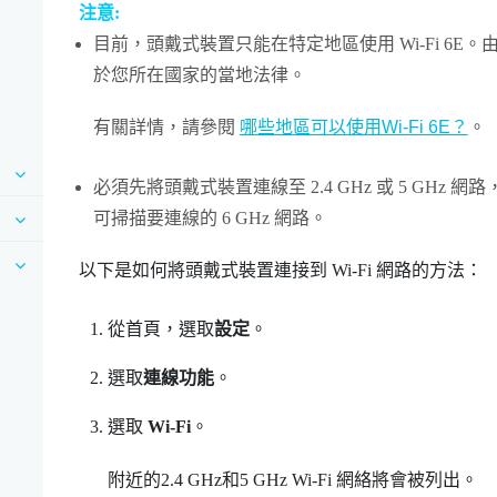
注意:
目前，頭戴式裝置只能在特定地區使用
Wi‍-Fi
6E。
於您所在國家的當地法律。
有關詳情，請參閱
哪些地區可以使用Wi‍-Fi 6E？
。
必須先將頭戴式裝置連線至 2.4 GHz 或 5 GHz 
可掃描要連線的 6 GHz 網路。
以下是如何將頭戴式裝置連接到
Wi‍-Fi
網路的方法：
從
首頁
，選取
設定
。
選取
連線功能
。
選取
Wi-Fi
。
附近的2.4 GHz和5 GHz
Wi‍-Fi
網絡將會被列出。