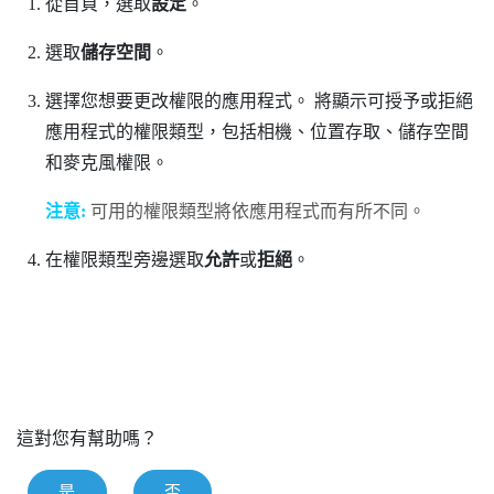
從
首頁
，選取
設定
。
選取
儲存空間
。
選擇您想要更改權限的應用程式。
將顯示可授予或拒絕
應用程式的權限類型，包括相機、位置存取、儲存空間
和麥克風權限。
注意:
可用的權限類型將依應用程式而有所不同。
在權限類型旁邊選取
允許
或
拒絕
。
這對您有幫助嗎？
是
否