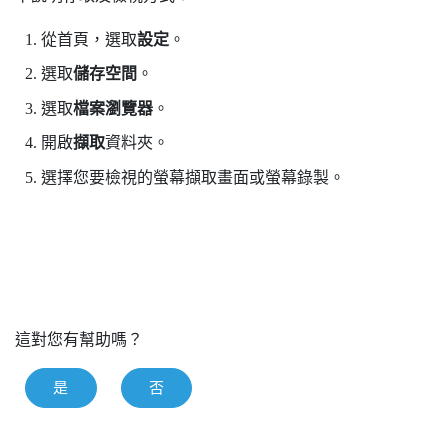
從
首頁
，選取
設定
。
選取
儲存空間
。
選取
檔案瀏覽器
。
開啟
擷取
資料夾。
選擇您要檢視的螢幕擷取畫面或螢幕錄製。
這對您有幫助嗎？
是
否