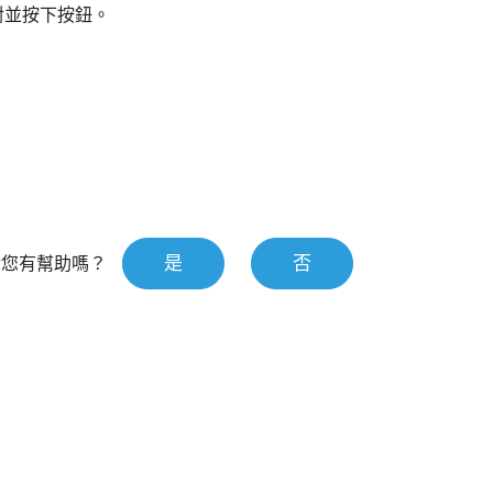
對並按下按鈕。
是
否
對您有幫助嗎？