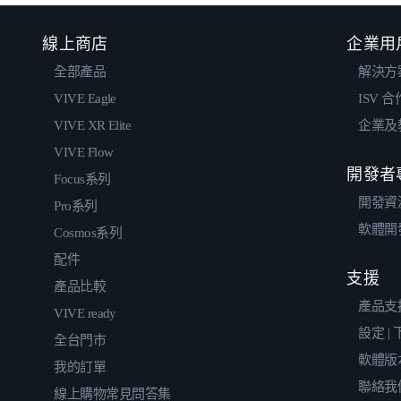
線上商店
企業用
全部產品
解決方
VIVE Eagle
ISV 
VIVE XR Elite
企業及
VIVE Flow
開發者
Focus系列
開發資
Pro系列
軟體開
Cosmos系列
配件
支援
產品比較
產品支
VIVE ready
設定 |
全台門市
軟體版
我的訂單
聯絡我
線上購物常見問答集