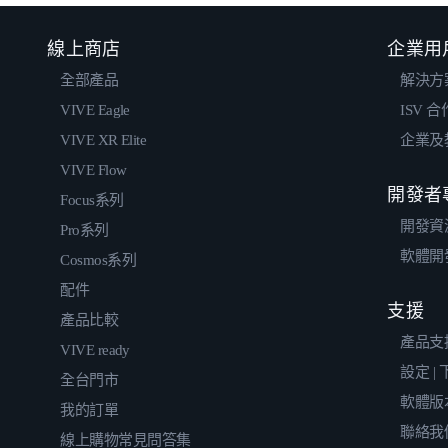
線上商店
企業用
全部產品
解決方
VIVE Eagle
ISV 
VIVE XR Elite
企業及
VIVE Flow
開發者
Focus系列
開發資
Pro系列
軟體開
Cosmos系列
配件
支援
產品比較
產品支
VIVE ready
設定 |
全台門市
軟體版
我的訂單
聯絡我
線上購物常見問答集