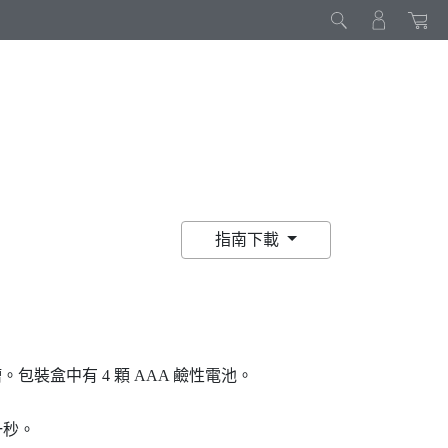
指南下載
。包裝盒中有 4 顆 AAA 鹼性電池。
一秒。