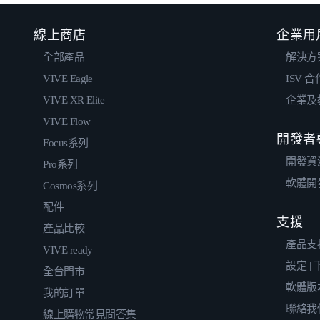
線上商店
企業用
全部產品
解決方
VIVE Eagle
ISV 
VIVE XR Elite
企業及
VIVE Flow
開發者
Focus系列
開發資
Pro系列
軟體開
Cosmos系列
配件
支援
產品比較
產品支
VIVE ready
設定 |
全台門市
軟體版
我的訂單
聯絡我
線上購物常見問答集