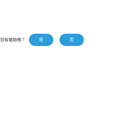
是
否
對您有幫助嗎？