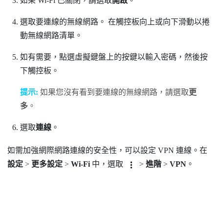
如果
Wi-Fi
已關閉，請選取
開啟
。
選取要連線的無線網路。
在觸控板向上或向下滑動以捲
動無線網路清單。
如有需要，點選虛擬鍵盤上的按鍵以輸入密碼，然後按
下觸控板。
提示:
如果您沒有看到要連線的無線網路，請選取
更
多
。
選取
連線
。
如需加強網際網路連線的安全性，可以設定 VPN 連線。在
設定
>
更多設定
>
Wi-Fi
中，選取
>
進階
>
VPN
。