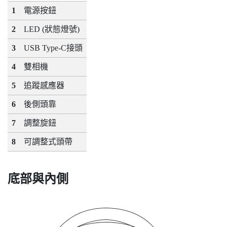
1
電源按鈕
2
LED (狀態燈號)
3
USB Type-C
接頭
4
雙相機
5
追蹤感應器
6
後側頭靠
7
調整旋鈕
8
可調整式頭帶
底部與內側