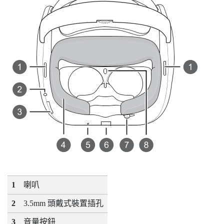
1
喇叭
2
3.5mm 頭戴式裝置插孔
3
音量
按鈕