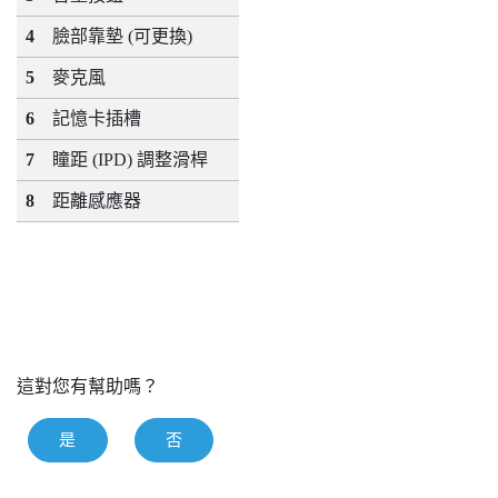
4
臉部靠墊 (可更換)
5
麥克風
6
記憶卡插槽
7
瞳距 (IPD) 調整滑桿
8
距離感應器
這對您有幫助嗎？
是
否