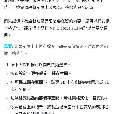
當您插入先前從未在
VIVE Focus
Plus
上使用過的記憶卡
時，手機會預設將記憶卡裝載為可移除式儲存裝置。
如果記憶卡為全新或沒有您想要保留的內容，您可以將記憶
卡格式化，將記憶卡當作
VIVE Focus
Plus
內部儲存空間使
用。
重要:
如果記憶卡上仍有檔案，請先備份檔案，然後再將記
憶卡格式化。
按下
VIVE
按鈕以開啟快捷選單。
選取
設定
>
更多設定
>
儲存空間
。
在
可攜式儲存空間
下，點選
SD 卡
右側的齒輪圖示或 SD
卡的名稱。
點選
格式化為內部儲存空間
>
清除與格式化
>
格式化
。
依照螢幕上的指示，將裝置儲存空間中已安裝的應用程