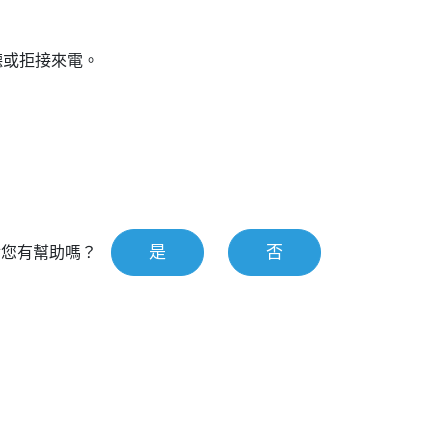
聽或拒接來電。
是
否
對您有幫助嗎？