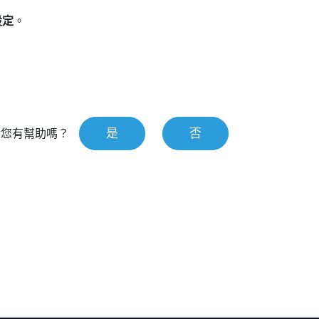
設定
。
是
否
對您有幫助嗎？