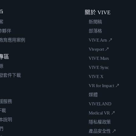
戶
關於 VIVE
案
新聞稿
合作夥伴
部落格
教育應用案例
VIVE Arts ↗
Viveport ↗
專區
VIVE Mars
源
VIVE Sync
發套件下載
VIVE X
VR for Impact ↗
媒體
援服務
VIVELAND
 下載
Medical VR ↗
本說明
隱私權政策
們
產品安全性 ↗