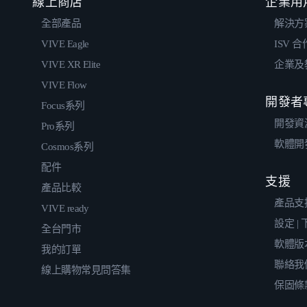
線上商店
企業用
全部產品
解決方
VIVE Eagle
ISV 
VIVE XR Elite
企業及
VIVE Flow
開發者
Focus系列
開發資
Pro系列
軟體開
Cosmos系列
配件
支援
產品比較
產品支
VIVE ready
設定 |
全台門市
軟體版
我的訂單
聯絡我
線上購物常見問答集
保固條