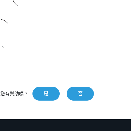
置。
是
否
對您有幫助嗎？