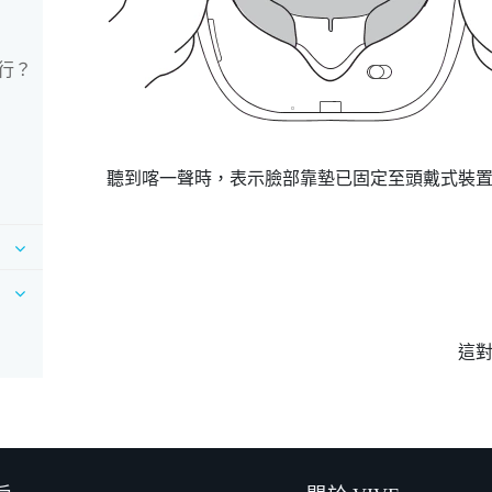
行？
聽到喀一聲時，表示臉部靠墊已固定至頭戴式裝
這