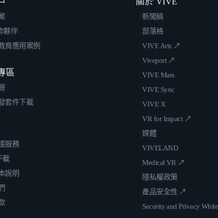
戶
關於 VIVE
案
新聞稿
合作夥伴
部落格
教育應用案例
VIVE Arts ↗
Viveport ↗
專區
VIVE Mars
源
VIVE Sync
發套件下載
VIVE X
VR for Impact ↗
媒體
援服務
VIVELAND
 下載
Medical VR ↗
本說明
隱私權政策
們
產品安全性 ↗
款
Security and Privacy Whit