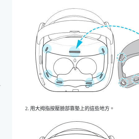
？
用大拇指按壓臉部靠墊上的這些地方。