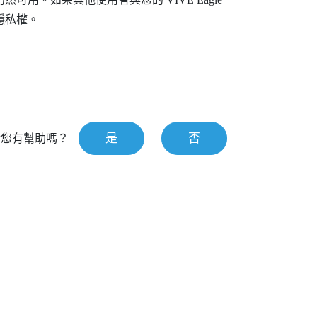
隱私權。
是
否
對您有幫助嗎？