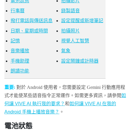
電池狀態
拍攝影片
行事曆
錄製語音
撥打電話與傳送訊息
設定提醒或新增筆記
日期、星期或時間
拍攝照片
記憶
視覺人工智慧
音樂播放
氣象
手機助理
設定鬧鐘或計時器
朗讀功能
重要:
對於
Android
使用者，您需要設定 Gemini 行動應用程
式才能使某些語音指令正常運作。如需更多資訊，請參閱
如
何讓 VIVE AI 執行我的要求？
和
如何讓 VIVE AI 在我的
Android 手機上播放音樂？
。
電池狀態