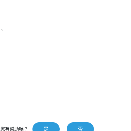
間。
是
否
對您有幫助嗎？