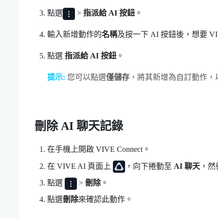
點選
>
指派給 AI 按鈕
。
輸入新增動作的
名稱
及按一下 AI 按鈕後，想要
VI
點選
指派給 AI 按鈕
。
提示:
您可以點選
僅儲存
，將其新增為自訂動作，
刪除 AI 聊天記錄
在手機上開啟
VIVE Connect
。
在
VIVE AI
頁面上
，向下捲動至
AI 聊天
，然
點選
>
刪除
。
點選
刪除
來確認此動作。