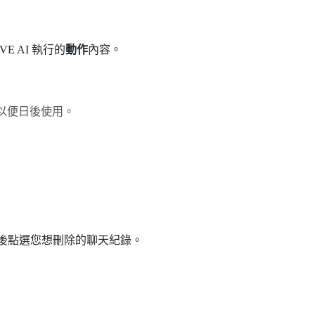
VE AI
執行的
動作
內容。
以便日後使用。
後點選您想刪除的聊天紀錄。