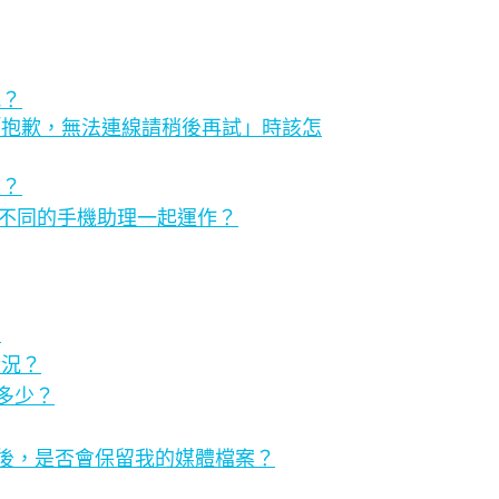
況？
」或「抱歉，無法連線請稍後再試」時該怎
樂？
AI 與不同的手機助理一起運作？
？
情況？
是多少？
除配對後，是否會保留我的媒體檔案？