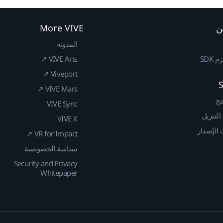
ن
More VIVE
المدونة
SDK
VIVE Arts ↗
Viveport ↗
VIVE Mars ↗
تج
VIVE Sync
 التنزيل
VIVE X
الإصدار
VR for Impact ↗
سياسة الخصوصية
Security and Privacy
Whitepaper