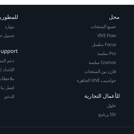
محل
للمطوري
جميع المنتجات
موارد
VIVE Flow
تحميل حزم 
Focus سلسل
Support
Pro سلسة
دعم المن
Cosmos سلسة
الإعداد |
قارن بين المنتجات
ملاحظات 
حواسيب VIVE الجاهزة
اتصل بنا
للأعمال التجارية
الدعم
حلول
ISV برنامج