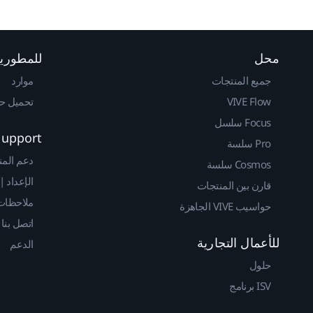
محل
للمطوري
جميع المنتجات
موارد
VIVE Flow
تحميل حزم 
Focus سلسل
Support
Pro سلسة
دعم المن
Cosmos سلسة
الإعداد |
قارن بين المنتجات
ملاحظات 
حواسيب VIVE الجاهزة
اتصل بنا
للأعمال التجارية
الدعم
حلول
ISV برنامج