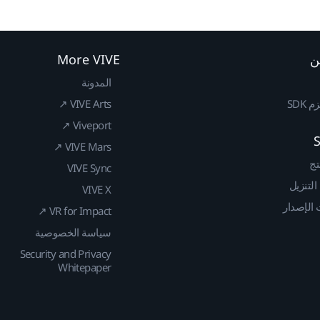
ن
More VIVE
المدونة
SDK
VIVE Arts ↗
Viveport ↗
VIVE Mars ↗
تج
VIVE Sync
 التنزيل
VIVE X
الإصدار
VR for Impact ↗
سياسة الخصوصية
Security and Privacy
Whitepaper