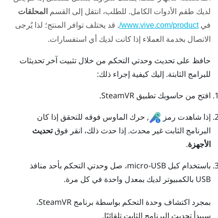
لديك طقم الأدوات الكامل. للطلب، انتقل إلى القسم
المحلقات
في
. قد يختلف توافر المنتج؛ لذا يُرجى
www.vive.com/product/
الاتصال بخدمة العملاء إذا كانت لديك أي استفسارات.
حافظ على تحديث وحدتي التحكم من خلال تثبيت آخر تحديثات
للبرامج الثابتة. إليك كيفية إجراء ذلك:
افتح من حاسوبك تطبيق
SteamVR
.
إذا شاهدت رمز
, حرك الماوس فوقه للتحقق إذا كان
البرنامج الثابت غير محدث. إذا حدث ذلك، انقر فوق
تحديث
الأجهزة
.
باستخدام كبل micro-USB، صل وحدتي التحكم بأحد منافذ
USB بالكمبيوتر لديك بمعدل واحدة في كل مرة.
بمجرد اكتشاف وحدة التحكم بواسطة برنامج
SteamVR
،
سيبدأ تحديث البرنامج الثابت تلقائيًا.