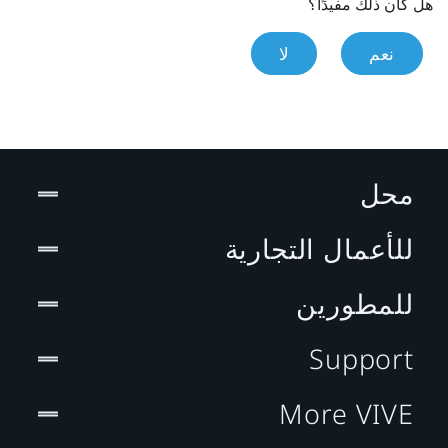
هل كان ذلك مفيدًا؟
نعم
لا
محل
للأعمال التجارية
للمطورين
Support
More VIVE