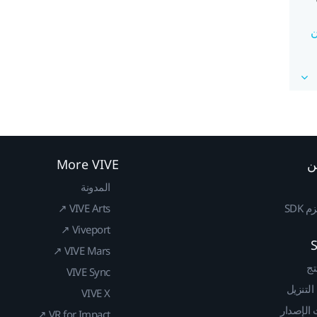
ن
ن
More VIVE
المدونة
SDK
VIVE Arts ↗
Viveport ↗
VIVE Mars ↗
تج
VIVE Sync
 التنزيل
VIVE X
الإصدار
VR for Impact ↗