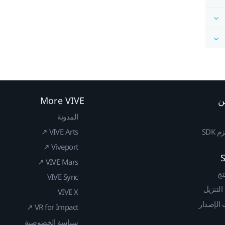
ن
More VIVE
المدونة
SDK
VIVE Arts ↗
Viveport ↗
VIVE Mars ↗
تج
VIVE Sync
 التنزيل
VIVE X
الإصدار
VR for Impact ↗
سياسة الخصوصية