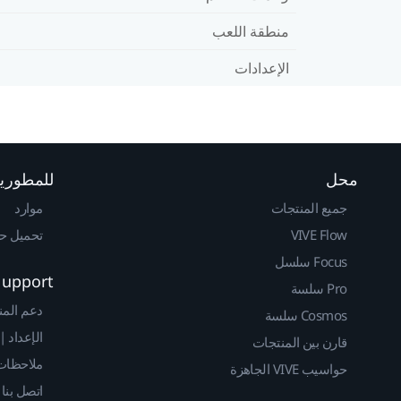
منطقة اللعب
الإعدادات
محل
للمطوري
جميع المنتجات
موارد
VIVE Flow
تحميل حزم 
Focus سلسل
Support
Pro سلسة
دعم المن
Cosmos سلسة
الإعداد |
قارن بين المنتجات
ملاحظات 
حواسيب VIVE الجاهزة
اتصل بنا