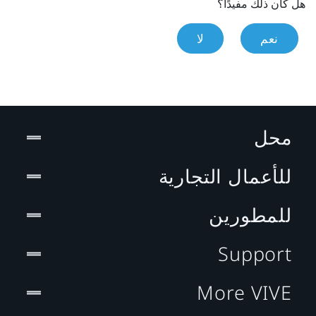
هل كان ذلك مفيدًا؟
نعم
لا
محل
للأعمال التجارية
للمطورين
Support
More VIVE